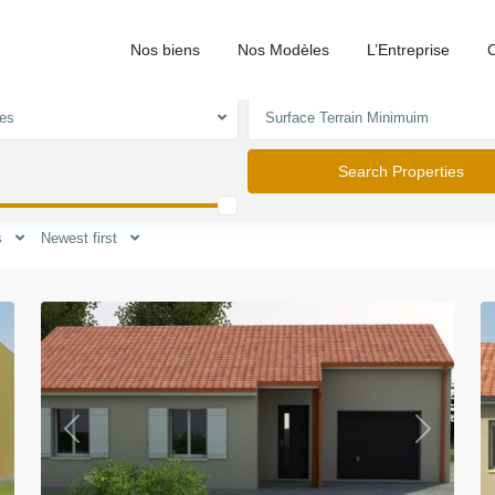
Nos biens
Nos Modèles
L’Entreprise
C
ie
Villes
es
Chambres
s
Newest first
1
1
xt
Previous
Next