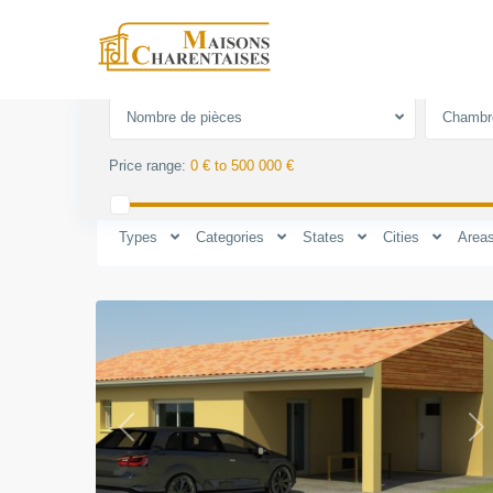
Advanced Search
Types
Catégor
Nombre de pièces
Chambr
Properties listed in 2 
Price range:
0 € to 500 000 €
Types
Categories
States
Cities
Area
1
Previous
Ne