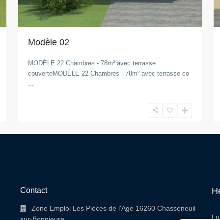
Modèle 02
MODÈLE 22 Chambres - 78m² avec terrasse
couverteMODÈLE 22 Chambres - 78m² avec terrasse co
...
Contact
He
Zone Emploi Les Pièces de l'Age 16260 Chasseneuil-
Lu
sur-Bonnieure